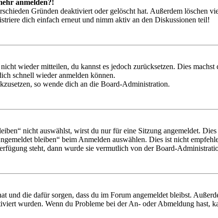
t mehr anmelden?!
rschieden Gründen deaktiviert oder gelöscht hat. Außerdem löschen vie
triere dich einfach erneut und nimm aktiv an den Diskussionen teil!
 nicht wieder mitteilen, du kannst es jedoch zurücksetzen. Dies machs
 dich schnell wieder anmelden können.
ückzusetzen, so wende dich an die Board-Administration.
en“ nicht auswählst, wirst du nur für eine Sitzung angemeldet. Dies
Angemeldet bleiben“ beim Anmelden auswählen. Dies ist nicht empfehle
Verfügung steht, dann wurde sie vermutlich von der Board-Administratio
 hat und die dafür sorgen, dass du im Forum angemeldet bleibst. Außer
tiviert wurden. Wenn du Probleme bei der An- oder Abmeldung hast, ka