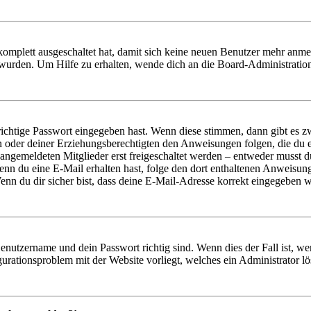
 komplett ausgeschaltet hat, damit sich keine neuen Benutzer mehr anm
 wurden. Um Hilfe zu erhalten, wende dich an die Board-Administratio
richtige Passwort eingegeben hast. Wenn diese stimmen, dann gibt es
ern oder deiner Erziehungsberechtigten den Anweisungen folgen, die du e
 angemeldeten Mitglieder erst freigeschaltet werden – entweder musst du
. Wenn du eine E-Mail erhalten hast, folge den dort enthaltenen Anweis
nn du dir sicher bist, dass deine E-Mail-Adresse korrekt eingegeben w
Benutzername und dein Passwort richtig sind. Wenn dies der Fall ist, w
igurationsproblem mit der Website vorliegt, welches ein Administrator l