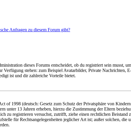
tische Anfragen zu diesem Forum gibt?
istration dieses Forums entscheidet, ob du registriert sein musst, um Be
zur Verfügung stehen: zum Beispiel Avatarbilder, Private Nachrichten, 
igt ist und dir zahlreiche Vorteile bietet.
t of 1998 (deutsch: Gesetz zum Schutz der Privatsphäre von Kindern i
ern unter 13 Jahren erheben, hierzu die Zustimmung der Eltern bezieh
dich zu registrieren versuchst, zutrifft, ziehe einen rechtlichen Beista
stelle für Rechtsangelegenheiten jeglicher Art ist; außer solchen, die
erden.