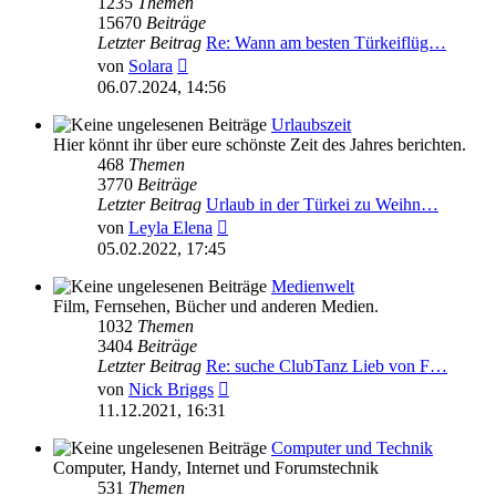
1235
Themen
15670
Beiträge
Letzter Beitrag
Re: Wann am besten Türkeiflüg…
Neuester
von
Solara
Beitrag
06.07.2024, 14:56
Urlaubszeit
Hier könnt ihr über eure schönste Zeit des Jahres berichten.
468
Themen
3770
Beiträge
Letzter Beitrag
Urlaub in der Türkei zu Weihn…
Neuester
von
Leyla Elena
Beitrag
05.02.2022, 17:45
Medienwelt
Film, Fernsehen, Bücher und anderen Medien.
1032
Themen
3404
Beiträge
Letzter Beitrag
Re: suche ClubTanz Lieb von F…
Neuester
von
Nick Briggs
Beitrag
11.12.2021, 16:31
Computer und Technik
Computer, Handy, Internet und Forumstechnik
531
Themen