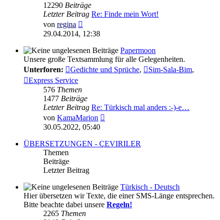
12290
Beiträge
Letzter Beitrag
Re: Finde mein Wort!
Neuester
von
regina
Beitrag
29.04.2014, 12:38
Papermoon
Unsere große Textsammlung für alle Gelegenheiten.
Unterforen:
Gedichte und Sprüche
,
Sim-Sala-Bim
,
Express Service
576
Themen
1477
Beiträge
Letzter Beitrag
Re: Türkisch mal anders :-)-e…
Neuester
von
KamaMarion
Beitrag
30.05.2022, 05:40
ÜBERSETZUNGEN - ÇEVIRILER
Themen
Beiträge
Letzter Beitrag
Türkisch - Deutsch
Hier übersetzen wir Texte, die einer SMS-Länge entsprechen.
Bitte beachte dabei unsere
Regeln!
2265
Themen