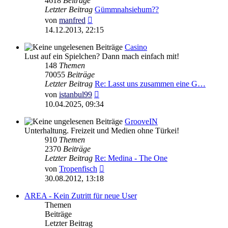
4618
Beiträge
Letzter Beitrag
Gümmnahsiehum??
Neuester
von
manfred
Beitrag
14.12.2013, 22:15
Casino
Lust auf ein Spielchen? Dann mach einfach mit!
148
Themen
70055
Beiträge
Letzter Beitrag
Re: Lasst uns zusammen eine G…
Neuester
von
istanbul99
Beitrag
10.04.2025, 09:34
GrooveIN
Unterhaltung. Freizeit und Medien ohne Türkei!
910
Themen
2370
Beiträge
Letzter Beitrag
Re: Medina - The One
Neuester
von
Tropenfisch
Beitrag
30.08.2012, 13:18
AREA - Kein Zutritt für neue User
Themen
Beiträge
Letzter Beitrag