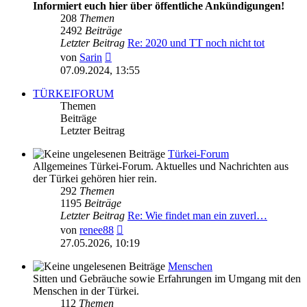
Informiert euch hier über öffentliche Ankündigungen!
208
Themen
2492
Beiträge
Letzter Beitrag
Re: 2020 und TT noch nicht tot
Neuester
von
Sarin
Beitrag
07.09.2024, 13:55
TÜRKEIFORUM
Themen
Beiträge
Letzter Beitrag
Türkei-Forum
Allgemeines Türkei-Forum. Aktuelles und Nachrichten aus
der Türkei gehören hier rein.
292
Themen
1195
Beiträge
Letzter Beitrag
Re: Wie findet man ein zuverl…
Neuester
von
renee88
Beitrag
27.05.2026, 10:19
Menschen
Sitten und Gebräuche sowie Erfahrungen im Umgang mit den
Menschen in der Türkei.
112
Themen