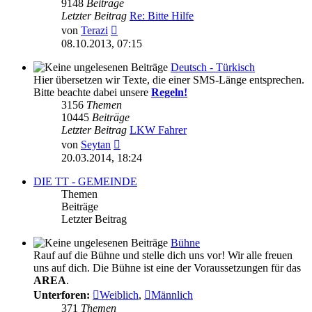
9148
Beiträge
Letzter Beitrag
Re: Bitte Hilfe
Neuester
von
Terazi
Beitrag
08.10.2013, 07:15
Deutsch - Türkisch
Hier übersetzen wir Texte, die einer SMS-Länge entsprechen.
Bitte beachte dabei unsere
Regeln!
3156
Themen
10445
Beiträge
Letzter Beitrag
LKW Fahrer
Neuester
von
Seytan
Beitrag
20.03.2014, 18:24
DIE TT - GEMEINDE
Themen
Beiträge
Letzter Beitrag
Bühne
Rauf auf die Bühne und stelle dich uns vor! Wir alle freuen
uns auf dich. Die Bühne ist eine der Voraussetzungen für das
AREA
.
Unterforen:
Weiblich
,
Männlich
371
Themen