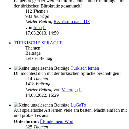
Papierkrieg! Hier werden Informationen und Erfahrungen mit
der türkischen Bürokratie gesammelt!
112
Themen
933
Beiträge
Letzter Beitrag
Re: Visum nach DE
Neuester
von
Irina
Beitrag
17.03.2013, 14:59
TÜRKISCHE SPRACHE
Themen
Beiträge
Letzter Beitrag
Türkisch lernen
Du möchtest dich mit der türkischen Sprache beschäftigen?
214
Themen
1418
Beiträge
Neuester
Letzter Beitrag
von
Valernga
Beitrag
14.08.2022, 16:29
LuGaTo
Auf spielerische Art lernen viele am besten. Macht einfach mit
und probiert es aus!
Unterforum:
Finde mein Wort
325
Themen