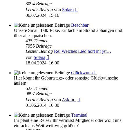
8094
Beiträge
Neuester
Letzter Beitrag
von
Solara
Beitrag
06.07.2024, 15:16
Beachbar
Unsere Small-Talk-Ecke. Einfach am Strand abhängen und
über alles quatschen.
435
Themen
7955
Beiträge
Letzter Beitrag
Re: Welches Lied hört ihr jet…
Neuester
von
Solara
Beitrag
18.04.2024, 16:00
Glückwunsch
Hier könnt ihr Geburtstags- oder sonstige Glückwünsche
äußern.
623
Themen
9897
Beiträge
Neuester
Letzter Beitrag
von
Askim_
Beitrag
01.06.2014, 16:30
Terminal
Ihr plant eine Reise? Ihr vermisst Mitglieder oder wollt uns
einfach aus Weit-weit-weg grüßen?