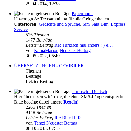
29.04.2014, 12:38
Papermoon
Unsere große Textsammlung für alle Gelegenheiten.
Unterforen:
Gedichte und Sprüche
,
Sim-Sala-Bim
,
Express
Service
576
Themen
1477
Beiträge
Letzter Beitrag
Re: Türkisch mal anders :-)-e…
von
KamaMarion
Neuester Beitrag
30.05.2022, 05:40
ÜBERSETZUNGEN - ÇEVIRILER
Themen
Beiträge
Letzter Beitrag
Türkisch - Deutsch
Hier übersetzen wir Texte, die einer SMS-Länge entsprechen.
Bitte beachte dabei unsere
Regeln!
2265
Themen
9148
Beiträge
Letzter Beitrag
Re: Bitte Hilfe
von
Terazi
Neuester Beitrag
08.10.2013, 07:15