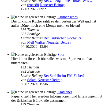
Letzter Beitrag
Re: Umzug in die Türkei. Was …
von
renee88
Neuester Beitrag
17.03.2026, 09:21
Kulinarisches
Die türkische Küche zählt zu den besten der Welt und hat
außer Döner noch eine Menge mehr zu bieten!
336
Themen
885
Beiträge
Letzter Beitrag
Re: Türkischer Kochkurs
von
Mell Walker
Neuester Beitrag
04.10.2022, 15:04
Sport
Hier könnt ihr euch über alles was mit Sport zu tun hat
unterhalten.
113
Themen
932
Beiträge
Letzter Beitrag
Re: Seid ihr im EM-Fieber?
von
Solara
Neuester Beitrag
06.07.2024, 15:46
Amtliches
Papierkrieg! Hier werden Informationen und Erfahrungen mit
der türkischen Bürokratie gesammelt!
112
Themen