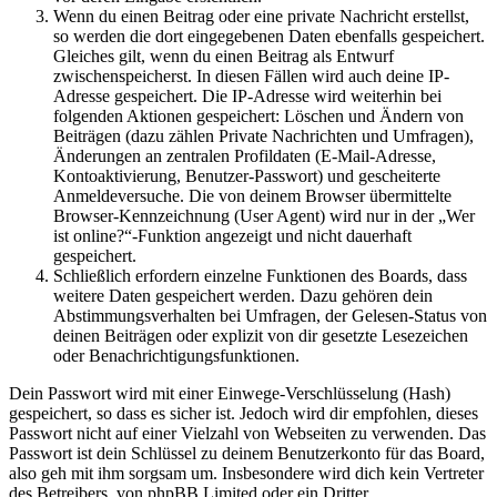
Wenn du einen Beitrag oder eine private Nachricht erstellst,
so werden die dort eingegebenen Daten ebenfalls gespeichert.
Gleiches gilt, wenn du einen Beitrag als Entwurf
zwischenspeicherst. In diesen Fällen wird auch deine IP-
Adresse gespeichert. Die IP-Adresse wird weiterhin bei
folgenden Aktionen gespeichert: Löschen und Ändern von
Beiträgen (dazu zählen Private Nachrichten und Umfragen),
Änderungen an zentralen Profildaten (E-Mail-Adresse,
Kontoaktivierung, Benutzer-Passwort) und gescheiterte
Anmeldeversuche. Die von deinem Browser übermittelte
Browser-Kennzeichnung (User Agent) wird nur in der „Wer
ist online?“-Funktion angezeigt und nicht dauerhaft
gespeichert.
Schließlich erfordern einzelne Funktionen des Boards, dass
weitere Daten gespeichert werden. Dazu gehören dein
Abstimmungsverhalten bei Umfragen, der Gelesen-Status von
deinen Beiträgen oder explizit von dir gesetzte Lesezeichen
oder Benachrichtigungsfunktionen.
Dein Passwort wird mit einer Einwege-Verschlüsselung (Hash)
gespeichert, so dass es sicher ist. Jedoch wird dir empfohlen, dieses
Passwort nicht auf einer Vielzahl von Webseiten zu verwenden. Das
Passwort ist dein Schlüssel zu deinem Benutzerkonto für das Board,
also geh mit ihm sorgsam um. Insbesondere wird dich kein Vertreter
des Betreibers, von phpBB Limited oder ein Dritter