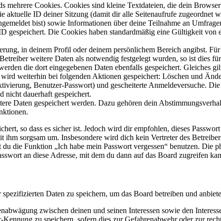
s mehrere Cookies. Cookies sind kleine Textdateien, die dein Browser 
ie aktuelle ID deiner Sitzung (damit dir alle Seitenaufrufe zugeordnet
angemeldet bist) sowie Informationen über deine Teilnahme an Umfragen
ID gespeichert. Die Cookies haben standardmäßig eine Gültigkeit von e
ierung, in deinem Profil oder deinem persönlichem Bereich angibst. Für
reiber weitere Daten als notwendig festgelegt wurden, so ist dies für 
 werden die dort eingegebenen Daten ebenfalls gespeichert. Gleiches gi
e wird weiterhin bei folgenden Aktionen gespeichert: Löschen und Änd
ktivierung, Benutzer-Passwort) und gescheiterte Anmeldeversuche. D
d nicht dauerhaft gespeichert.
eitere Daten gespeichert werden. Dazu gehören dein Abstimmungsverhal
nktionen.
ert, so dass es sicher ist. Jedoch wird dir empfohlen, dieses Passwor
it ihm sorgsam um. Insbesondere wird dich kein Vertreter des Betreibe
nst du die Funktion „Ich habe mein Passwort vergessen“ benutzen. Di
asswort an diese Adresse, mit dem du dann auf das Board zugreifen kan
r spezifizierten Daten zu speichern, um das Board betreiben und anbiet
ssenabwägung zwischen deinen und seinen Interessen sowie den Interes
-Kennung zu speichern, sofern dies zur Gefahrenabwehr oder zur recht