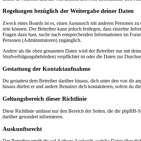
Regelungen bezüglich der Weitergabe deiner Daten
Zweck eines Boards ist es, einen Austausch mit anderen Personen zu er
sein können. Der Betreiber kann jedoch festlegen, dass einzelne Infor
Fragen dazu hast, suche nach entsprechenden Informationen im Forum 
Personen (Administratoren) zugänglich.
Andere als die oben genannten Daten wird der Betreiber nur mit deine
Strafverfolgungsbehörden) verpflichtet ist oder die Daten zur Durchset
Gestattung der Kontaktaufnahme
Du gestattest dem Betreiber darüber hinaus, dich unter den von dir a
hinaus dürfen er und andere Benutzer dich kontaktieren, sofern du die
Geltungsbereich dieser Richtlinie
Diese Richtlinie umfasst nur den Bereich der Seiten, die die phpBB-S
darüber gesondert informieren.
Auskunftsrecht
Der Betreiber erteilt dir auf Anfrage Auskunft, welche Daten über dic