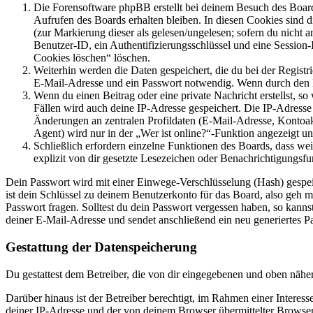
Die Forensoftware phpBB erstellt bei deinem Besuch des Board
Aufrufen des Boards erhalten bleiben. In diesen Cookies sind d
(zur Markierung dieser als gelesen/ungelesen; sofern du nicht 
Benutzer-ID, ein Authentifizierungsschlüssel und eine Session-
Cookies löschen“ löschen.
Weiterhin werden die Daten gespeichert, die du bei der Registr
E-Mail-Adresse und ein Passwort notwendig. Wenn durch den Bet
Wenn du einen Beitrag oder eine private Nachricht erstellst, so
Fällen wird auch deine IP-Adresse gespeichert. Die IP-Adress
Änderungen an zentralen Profildaten (E-Mail-Adresse, Kontoa
Agent) wird nur in der „Wer ist online?“-Funktion angezeigt un
Schließlich erfordern einzelne Funktionen des Boards, dass w
explizit von dir gesetzte Lesezeichen oder Benachrichtigungsfu
Dein Passwort wird mit einer Einwege-Verschlüsselung (Hash) gespeich
ist dein Schlüssel zu deinem Benutzerkonto für das Board, also geh m
Passwort fragen. Solltest du dein Passwort vergessen haben, so kan
deiner E-Mail-Adresse und sendet anschließend ein neu generiertes P
Gestattung der Datenspeicherung
Du gestattest dem Betreiber, die von dir eingegebenen und oben nähe
Darüber hinaus ist der Betreiber berechtigt, im Rahmen einer Intere
deiner IP-Adresse und der von deinem Browser übermittelter Browser