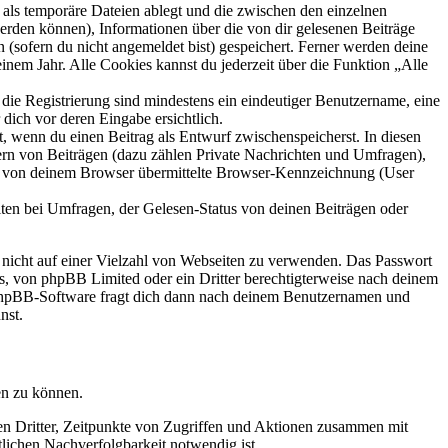
als temporäre Dateien ablegt und die zwischen den einzelnen
 werden können), Informationen über die von dir gelesenen Beiträge
 (sofern du nicht angemeldet bist) gespeichert. Ferner werden deine
inem Jahr. Alle Cookies kannst du jederzeit über die Funktion „Alle
 die Registrierung sind mindestens ein eindeutiger Benutzername, eine
dich vor deren Eingabe ersichtlich.
lt, wenn du einen Beitrag als Entwurf zwischenspeicherst. In diesen
ern von Beiträgen (dazu zählen Private Nachrichten und Umfragen),
ie von deinem Browser übermittelte Browser-Kennzeichnung (User
ten bei Umfragen, der Gelesen-Status von deinen Beiträgen oder
t nicht auf einer Vielzahl von Webseiten zu verwenden. Das Passwort
rs, von phpBB Limited oder ein Dritter berechtigterweise nach deinem
e phpBB-Software fragt dich dann nach deinem Benutzernamen und
nst.
en zu können.
sen Dritter, Zeitpunkte von Zugriffen und Aktionen zusammen mit
lichen Nachverfolgbarkeit notwendig ist.