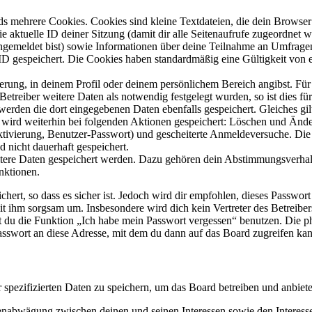
s mehrere Cookies. Cookies sind kleine Textdateien, die dein Browser 
ie aktuelle ID deiner Sitzung (damit dir alle Seitenaufrufe zugeordnet
angemeldet bist) sowie Informationen über deine Teilnahme an Umfragen
ID gespeichert. Die Cookies haben standardmäßig eine Gültigkeit von e
ierung, in deinem Profil oder deinem persönlichem Bereich angibst. Für
reiber weitere Daten als notwendig festgelegt wurden, so ist dies für 
 werden die dort eingegebenen Daten ebenfalls gespeichert. Gleiches gi
e wird weiterhin bei folgenden Aktionen gespeichert: Löschen und Änd
ktivierung, Benutzer-Passwort) und gescheiterte Anmeldeversuche. D
d nicht dauerhaft gespeichert.
eitere Daten gespeichert werden. Dazu gehören dein Abstimmungsverhal
nktionen.
ert, so dass es sicher ist. Jedoch wird dir empfohlen, dieses Passwor
it ihm sorgsam um. Insbesondere wird dich kein Vertreter des Betreibe
nst du die Funktion „Ich habe mein Passwort vergessen“ benutzen. Di
asswort an diese Adresse, mit dem du dann auf das Board zugreifen kan
r spezifizierten Daten zu speichern, um das Board betreiben und anbiet
ssenabwägung zwischen deinen und seinen Interessen sowie den Interes