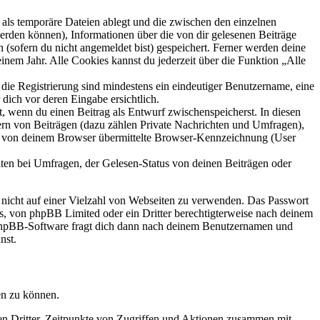
als temporäre Dateien ablegt und die zwischen den einzelnen
 werden können), Informationen über die von dir gelesenen Beiträge
 (sofern du nicht angemeldet bist) gespeichert. Ferner werden deine
inem Jahr. Alle Cookies kannst du jederzeit über die Funktion „Alle
 die Registrierung sind mindestens ein eindeutiger Benutzername, eine
dich vor deren Eingabe ersichtlich.
lt, wenn du einen Beitrag als Entwurf zwischenspeicherst. In diesen
ern von Beiträgen (dazu zählen Private Nachrichten und Umfragen),
ie von deinem Browser übermittelte Browser-Kennzeichnung (User
ten bei Umfragen, der Gelesen-Status von deinen Beiträgen oder
t nicht auf einer Vielzahl von Webseiten zu verwenden. Das Passwort
rs, von phpBB Limited oder ein Dritter berechtigterweise nach deinem
e phpBB-Software fragt dich dann nach deinem Benutzernamen und
nst.
en zu können.
sen Dritter, Zeitpunkte von Zugriffen und Aktionen zusammen mit