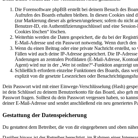
Die Forensoftware phpBB erstellt bei deinem Besuch des Board
Aufrufen des Boards erhalten bleiben. In diesen Cookies sind d
(zur Markierung dieser als gelesen/ungelesen; sofern du nicht 
Benutzer-ID, ein Authentifizierungsschlüssel und eine Session-
Cookies löschen“ löschen.
Weiterhin werden die Daten gespeichert, die du bei der Registr
E-Mail-Adresse und ein Passwort notwendig. Wenn durch den Bet
Wenn du einen Beitrag oder eine private Nachricht erstellst, so
Fällen wird auch deine IP-Adresse gespeichert. Die IP-Adress
Änderungen an zentralen Profildaten (E-Mail-Adresse, Kontoa
Agent) wird nur in der „Wer ist online?“-Funktion angezeigt un
Schließlich erfordern einzelne Funktionen des Boards, dass w
explizit von dir gesetzte Lesezeichen oder Benachrichtigungsfu
Dein Passwort wird mit einer Einwege-Verschlüsselung (Hash) gespeich
ist dein Schlüssel zu deinem Benutzerkonto für das Board, also geh m
Passwort fragen. Solltest du dein Passwort vergessen haben, so kan
deiner E-Mail-Adresse und sendet anschließend ein neu generiertes P
Gestattung der Datenspeicherung
Du gestattest dem Betreiber, die von dir eingegebenen und oben nähe
Darüber hinaus ist der Betreiber berechtigt, im Rahmen einer Intere