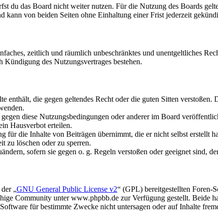
fst du das Board nicht weiter nutzen. Für die Nutzung des Boards gelten
 kann von beiden Seiten ohne Einhaltung einer Frist jederzeit gekünd
 einfaches, zeitlich und räumlich unbeschränktes und unentgeltliches R
ch Kündigung des Nutzungsvertrages bestehen.
alte enthält, die gegen geltendes Recht oder die guten Sitten verstoßen. 
rwenden.
n gegen diese Nutzungsbedingungen oder anderer im Board veröffentli
in Hausverbot erteilen.
für die Inhalte von Beiträgen übernimmt, die er nicht selbst erstellt 
it zu löschen oder zu sperren.
uändern, sofern sie gegen o. g. Regeln verstoßen oder geeignet sind, 
 der „
GNU General Public License v2
“ (GPL) bereitgestellten Foren
hige Community unter www.phpbb.de zur Verfügung gestellt. Beide hab
oftware für bestimmte Zwecke nicht untersagen oder auf Inhalte frem