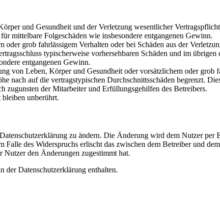
rper und Gesundheit und der Verletzung wesentlicher Vertragspflichten
ch für mittelbare Folgeschäden wie insbesondere entgangenen Gewinn.
em oder grob fahrlässigem Verhalten oder bei Schäden aus der Verletz
i Vertragsschluss typischerweise vorhersehbaren Schäden und im übrigen
besondere entgangenen Gewinn.
ng von Leben, Körper und Gesundheit oder vorsätzlichem oder grob fah
e nach auf die vertragstypischen Durchschnittsschäden begrenzt. Dies
h zugunsten der Mitarbeiter und Erfüllungsgehilfen des Betreibers.
bleiben unberührt.
e Datenschutzerklärung zu ändern. Die Änderung wird dem Nutzer per E-
m Falle des Widerspruchs erlischt das zwischen dem Betreiber und dem 
er Nutzer den Änderungen zugestimmt hat.
n der Datenschutzerklärung enthalten.