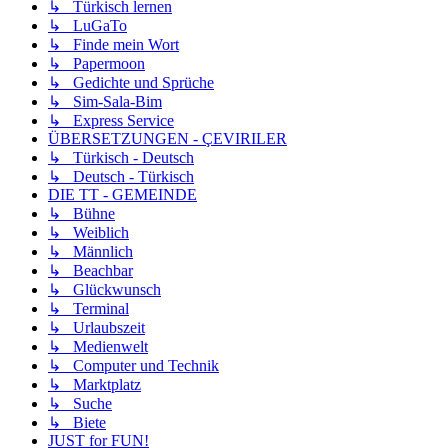
↳ Türkisch lernen
↳ LuGaTo
↳ Finde mein Wort
↳ Papermoon
↳ Gedichte und Sprüche
↳ Sim-Sala-Bim
↳ Express Service
ÜBERSETZUNGEN - ÇEVIRILER
↳ Türkisch - Deutsch
↳ Deutsch - Türkisch
DIE TT - GEMEINDE
↳ Bühne
↳ Weiblich
↳ Männlich
↳ Beachbar
↳ Glückwunsch
↳ Terminal
↳ Urlaubszeit
↳ Medienwelt
↳ Computer und Technik
↳ Marktplatz
↳ Suche
↳ Biete
JUST for FUN!