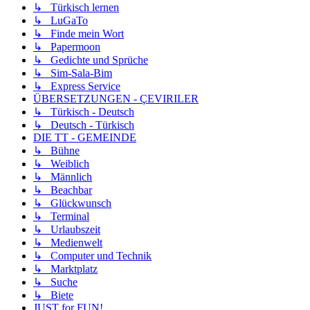
↳ Türkisch lernen
↳ LuGaTo
↳ Finde mein Wort
↳ Papermoon
↳ Gedichte und Sprüche
↳ Sim-Sala-Bim
↳ Express Service
ÜBERSETZUNGEN - ÇEVIRILER
↳ Türkisch - Deutsch
↳ Deutsch - Türkisch
DIE TT - GEMEINDE
↳ Bühne
↳ Weiblich
↳ Männlich
↳ Beachbar
↳ Glückwunsch
↳ Terminal
↳ Urlaubszeit
↳ Medienwelt
↳ Computer und Technik
↳ Marktplatz
↳ Suche
↳ Biete
JUST for FUN!