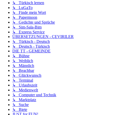
↳ Türkisch lernen
↳ LuGaTo
↳ Finde mein Wort
↳ Papermoon
↳ Gedichte und Sprüche
↳ Sim-Sala-Bim
↳ Express Service
ÜBERSETZUNGEN - ÇEVIRILER
↳ Türkisch - Deutsch
↳ Deutsch - Türkisch
DIE TT - GEMEINDE
↳ Bühne
↳ Weiblich
↳ Männlich
↳ Beachbar
↳ Glückwunsch
↳ Terminal
↳ Urlaubszeit
↳ Medienwelt
↳ Computer und Technik
↳ Marktplatz
↳ Suche
↳ Biete
JUST for FUN!