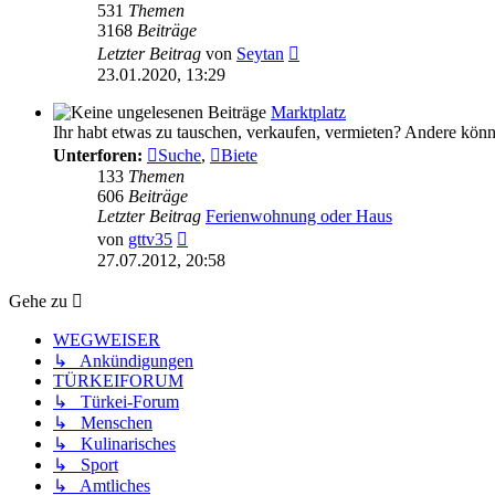
531
Themen
3168
Beiträge
Neuester
Letzter Beitrag
von
Seytan
Beitrag
23.01.2020, 13:29
Marktplatz
Ihr habt etwas zu tauschen, verkaufen, vermieten? Andere könnte
Unterforen:
Suche
,
Biete
133
Themen
606
Beiträge
Letzter Beitrag
Ferienwohnung oder Haus
Neuester
von
gttv35
Beitrag
27.07.2012, 20:58
Gehe zu
WEGWEISER
↳ Ankündigungen
TÜRKEIFORUM
↳ Türkei-Forum
↳ Menschen
↳ Kulinarisches
↳ Sport
↳ Amtliches