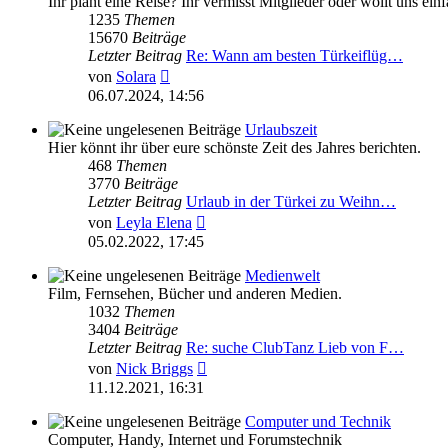
Ihr plant eine Reise? Ihr vermisst Mitglieder oder wollt uns e
1235
Themen
15670
Beiträge
Letzter Beitrag
Re: Wann am besten Türkeiflüg…
Neuester
von
Solara
Beitrag
06.07.2024, 14:56
Urlaubszeit
Hier könnt ihr über eure schönste Zeit des Jahres berichten.
468
Themen
3770
Beiträge
Letzter Beitrag
Urlaub in der Türkei zu Weihn…
Neuester
von
Leyla Elena
Beitrag
05.02.2022, 17:45
Medienwelt
Film, Fernsehen, Bücher und anderen Medien.
1032
Themen
3404
Beiträge
Letzter Beitrag
Re: suche ClubTanz Lieb von F…
Neuester
von
Nick Briggs
Beitrag
11.12.2021, 16:31
Computer und Technik
Computer, Handy, Internet und Forumstechnik