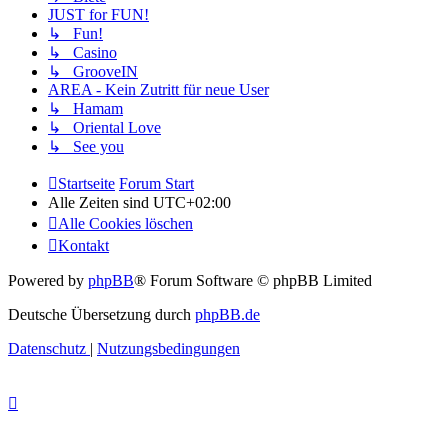
JUST for FUN!
↳ Fun!
↳ Casino
↳ GrooveIN
AREA - Kein Zutritt für neue User
↳ Hamam
↳ Oriental Love
↳ See you
Startseite
Forum Start
Alle Zeiten sind
UTC+02:00
Alle Cookies löschen
Kontakt
Powered by
phpBB
® Forum Software © phpBB Limited
Deutsche Übersetzung durch
phpBB.de
Datenschutz
|
Nutzungsbedingungen