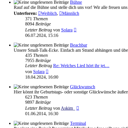
Bühne
Rauf auf die Bühne und stelle dich uns vor! Wir alle freuen un
Unterforen:
Weiblich
,
Männlich
371
Themen
8094
Beiträge
Neuester
Letzter Beitrag
von
Solara
Beitrag
06.07.2024, 15:16
Beachbar
Unsere Small-Talk-Ecke. Einfach am Strand abhängen und über
435
Themen
7955
Beiträge
Letzter Beitrag
Re: Welches Lied hört ihr jet…
Neuester
von
Solara
Beitrag
18.04.2024, 16:00
Glückwunsch
Hier könnt ihr Geburtstags- oder sonstige Glückwünsche äußer
623
Themen
9897
Beiträge
Neuester
Letzter Beitrag
von
Askim_
Beitrag
01.06.2014, 16:30
Terminal