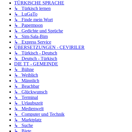
TÜRKISCHE SPRACHE
↳ Türkisch lernen
↳ LuGaTo
↳ Finde mein Wort
↳ Papermoon
↳ Gedichte und Sprüche
↳ Sim-Sala-Bim
↳ Express Service
ÜBERSETZUNGEN - ÇEVIRILER
↳ Türkisch - Deutsch
↳ Deutsch - Türkisch
DIE TT - GEMEINDE
↳ Bühne
↳ Weiblich
↳ Männlich
↳ Beachbar
↳ Glückwunsch
↳ Terminal
↳ Urlaubszeit
↳ Medienwelt
↳ Computer und Technik
↳ Marktplatz
↳ Suche
↳ Biete