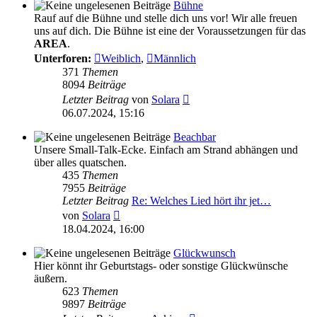
Bühne
Rauf auf die Bühne und stelle dich uns vor! Wir alle freuen
uns auf dich. Die Bühne ist eine der Voraussetzungen für das
AREA
.
Unterforen:
Weiblich
,
Männlich
371
Themen
8094
Beiträge
Neuester
Letzter Beitrag
von
Solara
Beitrag
06.07.2024, 15:16
Beachbar
Unsere Small-Talk-Ecke. Einfach am Strand abhängen und
über alles quatschen.
435
Themen
7955
Beiträge
Letzter Beitrag
Re: Welches Lied hört ihr jet…
Neuester
von
Solara
Beitrag
18.04.2024, 16:00
Glückwunsch
Hier könnt ihr Geburtstags- oder sonstige Glückwünsche
äußern.
623
Themen
9897
Beiträge
Neuester