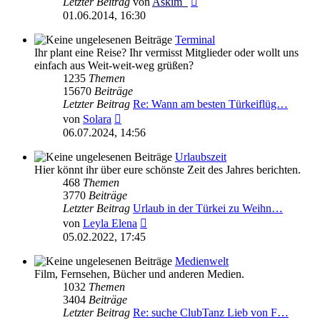
Letzter Beitrag
von
Askim_
Beitrag
01.06.2014, 16:30
Terminal
Ihr plant eine Reise? Ihr vermisst Mitglieder oder wollt uns
einfach aus Weit-weit-weg grüßen?
1235
Themen
15670
Beiträge
Letzter Beitrag
Re: Wann am besten Türkeiflüg…
Neuester
von
Solara
Beitrag
06.07.2024, 14:56
Urlaubszeit
Hier könnt ihr über eure schönste Zeit des Jahres berichten.
468
Themen
3770
Beiträge
Letzter Beitrag
Urlaub in der Türkei zu Weihn…
Neuester
von
Leyla Elena
Beitrag
05.02.2022, 17:45
Medienwelt
Film, Fernsehen, Bücher und anderen Medien.
1032
Themen
3404
Beiträge
Letzter Beitrag
Re: suche ClubTanz Lieb von F…