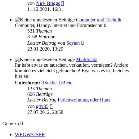
Neuester
von
Nick Briggs
Beitrag
11.12.2021, 16:31
Computer und Technik
Computer, Handy, Internet und Forumstechnik
531
Themen
3168
Beiträge
Neuester
Letzter Beitrag
von
Seytan
Beitrag
23.01.2020, 13:29
Marktplatz
Ihr habt etwas zu tauschen, verkaufen, vermieten? Andere
könnten es vielleicht gebrauchen! Egal was es ist, bietet es
hier an!
Unterforen:
Suche
,
Biete
133
Themen
606
Beiträge
Letzter Beitrag
Ferienwohnung oder Haus
Neuester
von
gttv35
Beitrag
27.07.2012, 20:58
Gehe zu
WEGWEISER