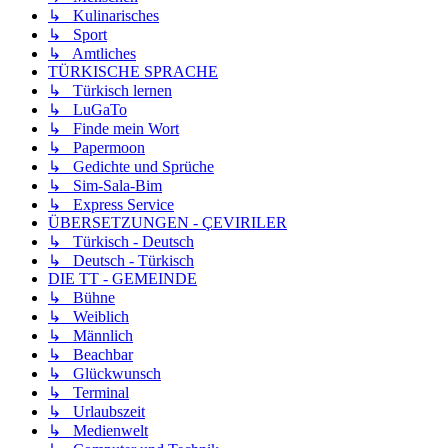
↳ Kulinarisches
↳ Sport
↳ Amtliches
TÜRKISCHE SPRACHE
↳ Türkisch lernen
↳ LuGaTo
↳ Finde mein Wort
↳ Papermoon
↳ Gedichte und Sprüche
↳ Sim-Sala-Bim
↳ Express Service
ÜBERSETZUNGEN - ÇEVIRILER
↳ Türkisch - Deutsch
↳ Deutsch - Türkisch
DIE TT - GEMEINDE
↳ Bühne
↳ Weiblich
↳ Männlich
↳ Beachbar
↳ Glückwunsch
↳ Terminal
↳ Urlaubszeit
↳ Medienwelt