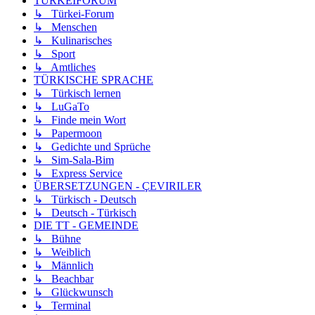
TÜRKEIFORUM
↳ Türkei-Forum
↳ Menschen
↳ Kulinarisches
↳ Sport
↳ Amtliches
TÜRKISCHE SPRACHE
↳ Türkisch lernen
↳ LuGaTo
↳ Finde mein Wort
↳ Papermoon
↳ Gedichte und Sprüche
↳ Sim-Sala-Bim
↳ Express Service
ÜBERSETZUNGEN - ÇEVIRILER
↳ Türkisch - Deutsch
↳ Deutsch - Türkisch
DIE TT - GEMEINDE
↳ Bühne
↳ Weiblich
↳ Männlich
↳ Beachbar
↳ Glückwunsch
↳ Terminal