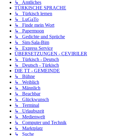
↳ Amtliches
TÜRKISCHE SPRACHE
↳ Türkisch lernen
↳ LuGaTo
↳ Finde mein Wort
↳ Papermoon
↳ Gedichte und Sprüche
↳ Sim-Sala-Bim
↳ Express Service
ÜBERSETZUNGEN - ÇEVIRILER
↳ Türkisch - Deutsch
↳ Deutsch - Türkisch
DIE TT - GEMEINDE
↳ Bühne
↳ Weiblich
↳ Männlich
↳ Beachbar
↳ Glückwunsch
↳ Terminal
↳ Urlaubszeit
↳ Medienwelt
↳ Computer und Technik
↳ Marktplatz
↳ Suche