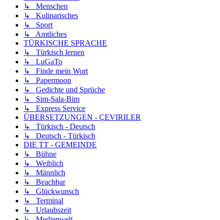
↳ Menschen
↳ Kulinarisches
↳ Sport
↳ Amtliches
TÜRKISCHE SPRACHE
↳ Türkisch lernen
↳ LuGaTo
↳ Finde mein Wort
↳ Papermoon
↳ Gedichte und Sprüche
↳ Sim-Sala-Bim
↳ Express Service
ÜBERSETZUNGEN - ÇEVIRILER
↳ Türkisch - Deutsch
↳ Deutsch - Türkisch
DIE TT - GEMEINDE
↳ Bühne
↳ Weiblich
↳ Männlich
↳ Beachbar
↳ Glückwunsch
↳ Terminal
↳ Urlaubszeit
↳ Medienwelt