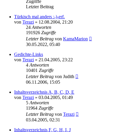
Zugriffe
Letzter Beitrag
Türkisch mal anders :-)-erf.
von
Terazi
»
12.08.2004, 21:20
24
Antworten
191926
Zugriffe
Letzter Beitrag
von
KamaMarion
30.05.2022, 05:40
Gedichte-Links
von
Terazi
»
21.04.2005, 23:22
4
Antworten
10401
Zugriffe
Letzter Beitrag
von
Judith
06.11.2006, 15:05
Inhaltsverzeichnis A, B, C, D, E
von
Terazi
»
03.04.2005, 01:49
5
Antworten
11964
Zugriffe
Letzter Beitrag
von
Terazi
03.04.2005, 02:31
Inhaltsverzeichnis F, G, H, I, J