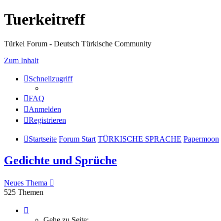
Tuerkeitreff
Türkei Forum - Deutsch Türkische Community
Zum Inhalt
Schnellzugriff
FAQ
Anmelden
Registrieren
Startseite
Forum Start
TÜRKISCHE SPRACHE
Papermoon
Gedichte und Sprüche
Neues Thema
525 Themen
Seite
1
Gehe zu Seite: