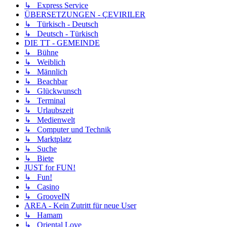
↳ Express Service
ÜBERSETZUNGEN - ÇEVIRILER
↳ Türkisch - Deutsch
↳ Deutsch - Türkisch
DIE TT - GEMEINDE
↳ Bühne
↳ Weiblich
↳ Männlich
↳ Beachbar
↳ Glückwunsch
↳ Terminal
↳ Urlaubszeit
↳ Medienwelt
↳ Computer und Technik
↳ Marktplatz
↳ Suche
↳ Biete
JUST for FUN!
↳ Fun!
↳ Casino
↳ GrooveIN
AREA - Kein Zutritt für neue User
↳ Hamam
↳ Oriental Love