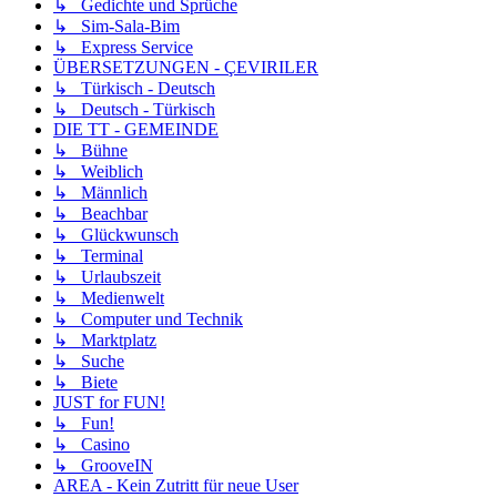
↳ Gedichte und Sprüche
↳ Sim-Sala-Bim
↳ Express Service
ÜBERSETZUNGEN - ÇEVIRILER
↳ Türkisch - Deutsch
↳ Deutsch - Türkisch
DIE TT - GEMEINDE
↳ Bühne
↳ Weiblich
↳ Männlich
↳ Beachbar
↳ Glückwunsch
↳ Terminal
↳ Urlaubszeit
↳ Medienwelt
↳ Computer und Technik
↳ Marktplatz
↳ Suche
↳ Biete
JUST for FUN!
↳ Fun!
↳ Casino
↳ GrooveIN
AREA - Kein Zutritt für neue User