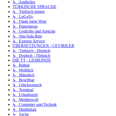
↳ Amtliches
TÜRKISCHE SPRACHE
↳ Türkisch lernen
↳ LuGaTo
↳ Finde mein Wort
↳ Papermoon
↳ Gedichte und Sprüche
↳ Sim-Sala-Bim
↳ Express Service
ÜBERSETZUNGEN - ÇEVIRILER
↳ Türkisch - Deutsch
↳ Deutsch - Türkisch
DIE TT - GEMEINDE
↳ Bühne
↳ Weiblich
↳ Männlich
↳ Beachbar
↳ Glückwunsch
↳ Terminal
↳ Urlaubszeit
↳ Medienwelt
↳ Computer und Technik
↳ Marktplatz
↳ Suche