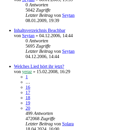
0
Antworten
5042
Zugriffe
Letzter Beitrag
von
Seytan
08.01.2009, 19:39
Inhaltsverzeichnis Beachbar
von
Seytan
»
04.12.2006, 14:44
0
Antworten
5695
Zugriffe
Letzter Beitrag
von
Seytan
04.12.2006, 14:44
Welches Lied hört ihr jetzt?
von
yeraz
»
15.02.2008, 16:29
1
…
16
17
18
19
20
499
Antworten
472068
Zugriffe
Letzter Beitrag
von
Solara
18.04.2024, 16:00