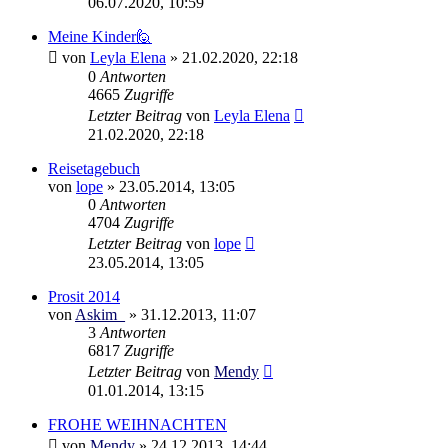
06.07.2020, 10:59
Meine Kinder🙋
von
Leyla Elena
»
21.02.2020, 22:18
0
Antworten
4665
Zugriffe
Letzter Beitrag
von
Leyla Elena
21.02.2020, 22:18
Reisetagebuch
von
lope
»
23.05.2014, 13:05
0
Antworten
4704
Zugriffe
Letzter Beitrag
von
lope
23.05.2014, 13:05
Prosit 2014
von
Askim_
»
31.12.2013, 11:07
3
Antworten
6817
Zugriffe
Letzter Beitrag
von
Mendy
01.01.2014, 13:15
FROHE WEIHNACHTEN
von
Mendy
»
24.12.2013, 14:44