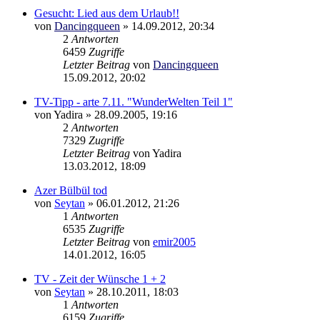
Gesucht: Lied aus dem Urlaub!!
von
Dancingqueen
»
14.09.2012, 20:34
2
Antworten
6459
Zugriffe
Letzter Beitrag
von
Dancingqueen
15.09.2012, 20:02
TV-Tipp - arte 7.11. "WunderWelten Teil 1"
von
Yadira
»
28.09.2005, 19:16
2
Antworten
7329
Zugriffe
Letzter Beitrag
von
Yadira
13.03.2012, 18:09
Azer Bülbül tod
von
Seytan
»
06.01.2012, 21:26
1
Antworten
6535
Zugriffe
Letzter Beitrag
von
emir2005
14.01.2012, 16:05
TV - Zeit der Wünsche 1 + 2
von
Seytan
»
28.10.2011, 18:03
1
Antworten
6159
Zugriffe