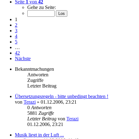
Seite
1
von
42
Gehe zu Seite:
1
2
3
4
5
…
42
Nächste
Bekanntmachungen
Antworten
Zugriffe
Letzter Beitrag
Übersetzungsregeln - bitte unbedingt beachten !
von
Terazi
»
01.12.2006, 23:21
0
Antworten
5881
Zugriffe
Letzter Beitrag
von
Terazi
01.12.2006, 23:21
Musik liegt in der Luft ...