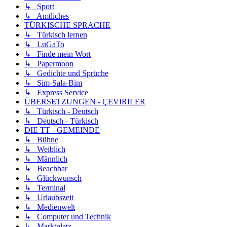
↳ Sport
↳ Amtliches
TÜRKISCHE SPRACHE
↳ Türkisch lernen
↳ LuGaTo
↳ Finde mein Wort
↳ Papermoon
↳ Gedichte und Sprüche
↳ Sim-Sala-Bim
↳ Express Service
ÜBERSETZUNGEN - ÇEVIRILER
↳ Türkisch - Deutsch
↳ Deutsch - Türkisch
DIE TT - GEMEINDE
↳ Bühne
↳ Weiblich
↳ Männlich
↳ Beachbar
↳ Glückwunsch
↳ Terminal
↳ Urlaubszeit
↳ Medienwelt
↳ Computer und Technik
↳ Marktplatz