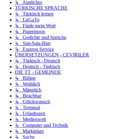
↳ Amtliches
TÜRKISCHE SPRACHE
↳ Türkisch lernen
↳ LuGaTo
↳ Finde mein Wort
↳ Papermoon
↳ Gedichte und Sprüche
↳ Sim-Sala-Bim
↳ Express Service
ÜBERSETZUNGEN - ÇEVIRILER
↳ Türkisch - Deutsch
↳ Deutsch - Türkisch
DIE TT - GEMEINDE
↳ Bühne
↳ Weiblich
↳ Männlich
↳ Beachbar
↳ Glückwunsch
↳ Terminal
↳ Urlaubszeit
↳ Medienwelt
↳ Computer und Technik
↳ Marktplatz
↳ Suche