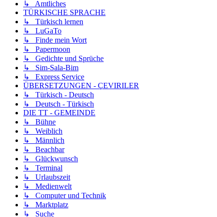
↳ Amtliches
TÜRKISCHE SPRACHE
↳ Türkisch lernen
↳ LuGaTo
↳ Finde mein Wort
↳ Papermoon
↳ Gedichte und Sprüche
↳ Sim-Sala-Bim
↳ Express Service
ÜBERSETZUNGEN - ÇEVIRILER
↳ Türkisch - Deutsch
↳ Deutsch - Türkisch
DIE TT - GEMEINDE
↳ Bühne
↳ Weiblich
↳ Männlich
↳ Beachbar
↳ Glückwunsch
↳ Terminal
↳ Urlaubszeit
↳ Medienwelt
↳ Computer und Technik
↳ Marktplatz
↳ Suche