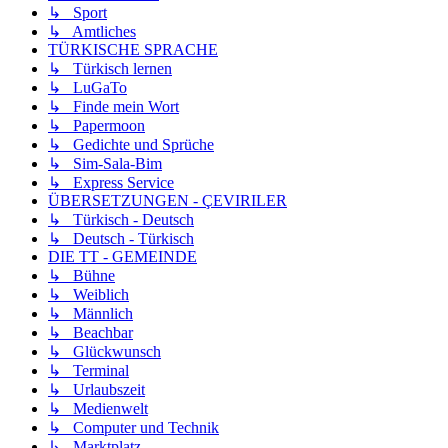
↳ Sport
↳ Amtliches
TÜRKISCHE SPRACHE
↳ Türkisch lernen
↳ LuGaTo
↳ Finde mein Wort
↳ Papermoon
↳ Gedichte und Sprüche
↳ Sim-Sala-Bim
↳ Express Service
ÜBERSETZUNGEN - ÇEVIRILER
↳ Türkisch - Deutsch
↳ Deutsch - Türkisch
DIE TT - GEMEINDE
↳ Bühne
↳ Weiblich
↳ Männlich
↳ Beachbar
↳ Glückwunsch
↳ Terminal
↳ Urlaubszeit
↳ Medienwelt
↳ Computer und Technik
↳ Marktplatz