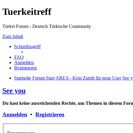
Tuerkeitreff
Türkei Forum - Deutsch Türkische Community
Zum Inhalt
Schnellzugriff
FAQ
Anmelden
Registrieren
Startseite
Forum Start
AREA - Kein Zutritt für neue User
See 
See you
Du hast keine ausreichenden Rechte, um Themen in diesem Forum
Anmelden
•
Registrieren