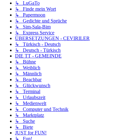
↳ LuGaTo
↳ Finde mein Wort
↳ Papermoon
↳ Gedichte und Sprüche
↳ Sim-Sala-Bim
↳ Express Service
ÜBERSETZUNGEN - ÇEVIRILER
↳ Türkisch - Deutsch
↳ Deutsch - Türkisch
DIE TT - GEMEINDE
↳ Bühne
↳ Weiblich
↳ Männlich
↳ Beachbar
↳ Glückwunsch
↳ Terminal
↳ Urlaubszeit
↳ Medienwelt
↳ Computer und Technik
↳ Marktplatz
↳ Suche
↳ Biete
JUST for FUN!
↳ Fun!