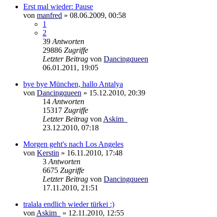
Erst mal wieder: Pause
von
manfred
»
08.06.2009, 00:58
1
2
39
Antworten
29886
Zugriffe
Letzter Beitrag
von
Dancingqueen
06.01.2011, 19:05
bye bye München, hallo Antalya
von
Dancingqueen
»
15.12.2010, 20:39
14
Antworten
15317
Zugriffe
Letzter Beitrag
von
Askim_
23.12.2010, 07:18
Morgen geht's nach Los Angeles
von
Kerstin
»
16.11.2010, 17:48
3
Antworten
6675
Zugriffe
Letzter Beitrag
von
Dancingqueen
17.11.2010, 21:51
tralala endlich wieder türkei :)
von
Askim_
»
12.11.2010, 12:55