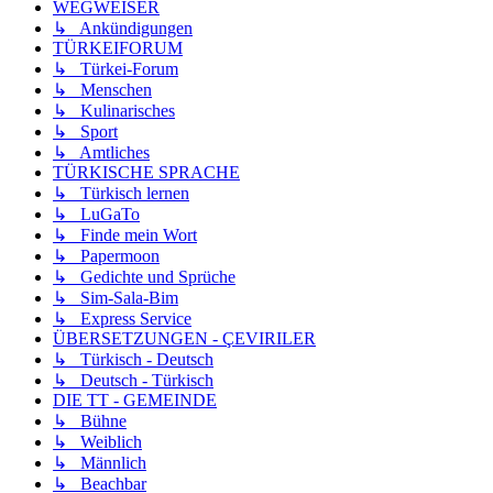
WEGWEISER
↳ Ankündigungen
TÜRKEIFORUM
↳ Türkei-Forum
↳ Menschen
↳ Kulinarisches
↳ Sport
↳ Amtliches
TÜRKISCHE SPRACHE
↳ Türkisch lernen
↳ LuGaTo
↳ Finde mein Wort
↳ Papermoon
↳ Gedichte und Sprüche
↳ Sim-Sala-Bim
↳ Express Service
ÜBERSETZUNGEN - ÇEVIRILER
↳ Türkisch - Deutsch
↳ Deutsch - Türkisch
DIE TT - GEMEINDE
↳ Bühne
↳ Weiblich
↳ Männlich
↳ Beachbar