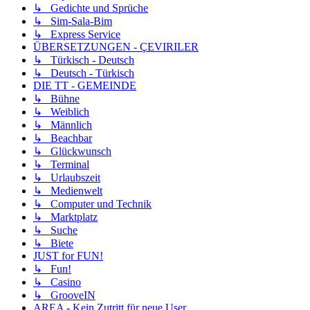
↳ Gedichte und Sprüche
↳ Sim-Sala-Bim
↳ Express Service
ÜBERSETZUNGEN - ÇEVIRILER
↳ Türkisch - Deutsch
↳ Deutsch - Türkisch
DIE TT - GEMEINDE
↳ Bühne
↳ Weiblich
↳ Männlich
↳ Beachbar
↳ Glückwunsch
↳ Terminal
↳ Urlaubszeit
↳ Medienwelt
↳ Computer und Technik
↳ Marktplatz
↳ Suche
↳ Biete
JUST for FUN!
↳ Fun!
↳ Casino
↳ GrooveIN
AREA - Kein Zutritt für neue User