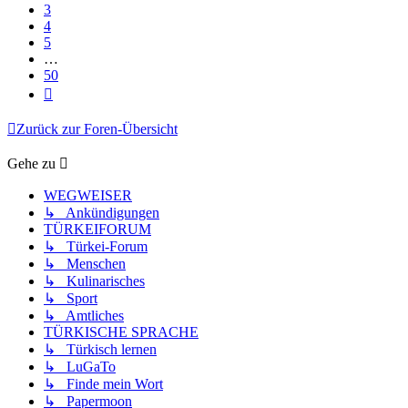
3
4
5
…
50
Nächste
Zurück zur Foren-Übersicht
Gehe zu
WEGWEISER
↳ Ankündigungen
TÜRKEIFORUM
↳ Türkei-Forum
↳ Menschen
↳ Kulinarisches
↳ Sport
↳ Amtliches
TÜRKISCHE SPRACHE
↳ Türkisch lernen
↳ LuGaTo
↳ Finde mein Wort
↳ Papermoon