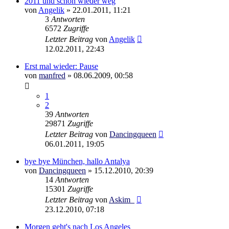
2011 und schon wieder weg
von
Angelik
»
22.01.2011, 11:21
3
Antworten
6572
Zugriffe
Letzter Beitrag
von
Angelik
12.02.2011, 22:43
Erst mal wieder: Pause
von
manfred
»
08.06.2009, 00:58
1
2
39
Antworten
29871
Zugriffe
Letzter Beitrag
von
Dancingqueen
06.01.2011, 19:05
bye bye München, hallo Antalya
von
Dancingqueen
»
15.12.2010, 20:39
14
Antworten
15301
Zugriffe
Letzter Beitrag
von
Askim_
23.12.2010, 07:18
Morgen geht's nach Los Angeles