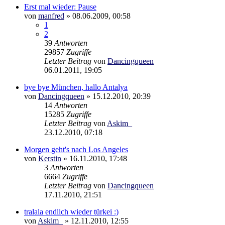
Erst mal wieder: Pause
von
manfred
»
08.06.2009, 00:58
1
2
39
Antworten
29857
Zugriffe
Letzter Beitrag
von
Dancingqueen
06.01.2011, 19:05
bye bye München, hallo Antalya
von
Dancingqueen
»
15.12.2010, 20:39
14
Antworten
15285
Zugriffe
Letzter Beitrag
von
Askim_
23.12.2010, 07:18
Morgen geht's nach Los Angeles
von
Kerstin
»
16.11.2010, 17:48
3
Antworten
6664
Zugriffe
Letzter Beitrag
von
Dancingqueen
17.11.2010, 21:51
tralala endlich wieder türkei :)
von
Askim_
»
12.11.2010, 12:55