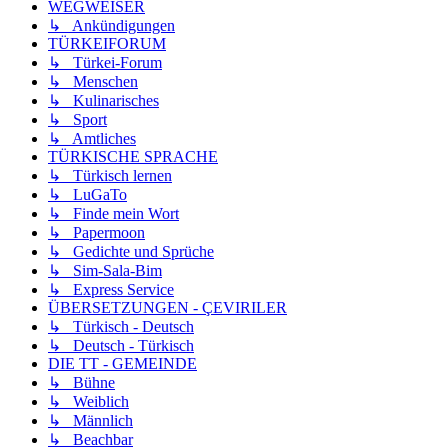
WEGWEISER
↳ Ankündigungen
TÜRKEIFORUM
↳ Türkei-Forum
↳ Menschen
↳ Kulinarisches
↳ Sport
↳ Amtliches
TÜRKISCHE SPRACHE
↳ Türkisch lernen
↳ LuGaTo
↳ Finde mein Wort
↳ Papermoon
↳ Gedichte und Sprüche
↳ Sim-Sala-Bim
↳ Express Service
ÜBERSETZUNGEN - ÇEVIRILER
↳ Türkisch - Deutsch
↳ Deutsch - Türkisch
DIE TT - GEMEINDE
↳ Bühne
↳ Weiblich
↳ Männlich
↳ Beachbar