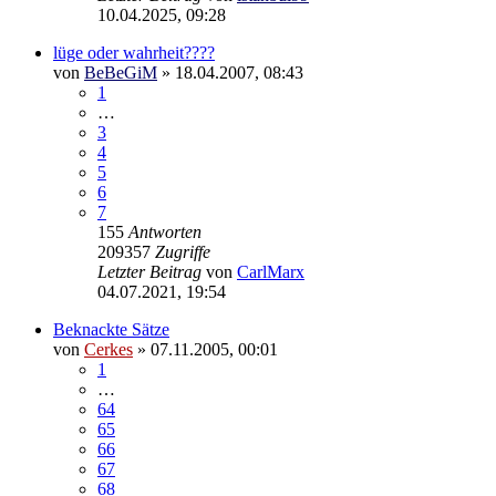
10.04.2025, 09:28
lüge oder wahrheit????
von
BeBeGiM
»
18.04.2007, 08:43
1
…
3
4
5
6
7
155
Antworten
209357
Zugriffe
Letzter Beitrag
von
CarlMarx
04.07.2021, 19:54
Beknackte Sätze
von
Cerkes
»
07.11.2005, 00:01
1
…
64
65
66
67
68