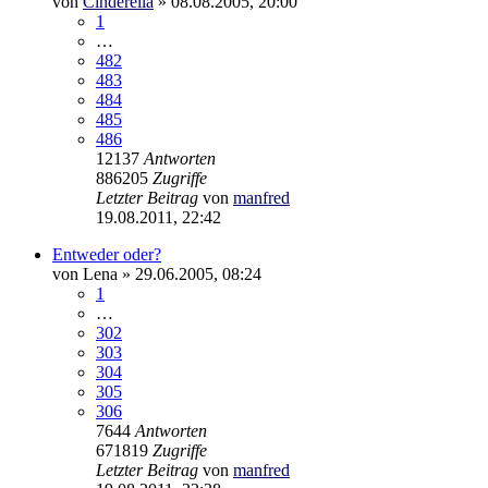
von
Cinderella
»
08.08.2005, 20:00
1
…
482
483
484
485
486
12137
Antworten
886205
Zugriffe
Letzter Beitrag
von
manfred
19.08.2011, 22:42
Entweder oder?
von
Lena
»
29.06.2005, 08:24
1
…
302
303
304
305
306
7644
Antworten
671819
Zugriffe
Letzter Beitrag
von
manfred