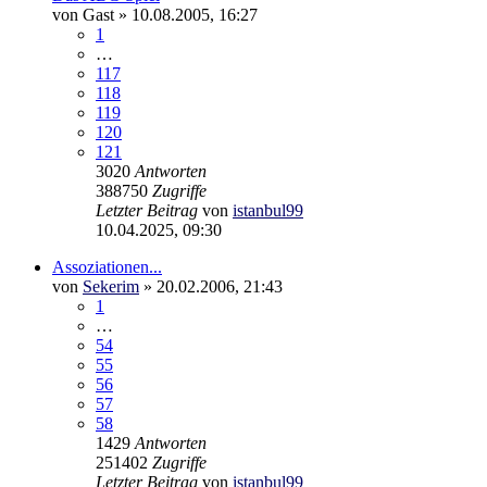
von
Gast
»
10.08.2005, 16:27
1
…
117
118
119
120
121
3020
Antworten
388750
Zugriffe
Letzter Beitrag
von
istanbul99
10.04.2025, 09:30
Assoziationen...
von
Sekerim
»
20.02.2006, 21:43
1
…
54
55
56
57
58
1429
Antworten
251402
Zugriffe
Letzter Beitrag
von
istanbul99