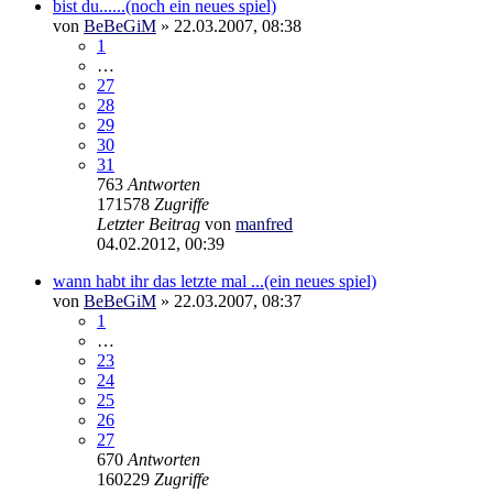
bist du......(noch ein neues spiel)
von
BeBeGiM
»
22.03.2007, 08:38
1
…
27
28
29
30
31
763
Antworten
171578
Zugriffe
Letzter Beitrag
von
manfred
04.02.2012, 00:39
wann habt ihr das letzte mal ...(ein neues spiel)
von
BeBeGiM
»
22.03.2007, 08:37
1
…
23
24
25
26
27
670
Antworten
160229
Zugriffe