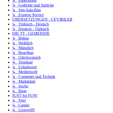
↳ Papermoon
↳ Gedichte und Sprüche
↳ Sim-Sala-Bim
↳ Express Service
ÜBERSETZUNGEN - ÇEVIRILER
↳ Türkisch - Deutsch
↳ Deutsch - Türkisch
DIE TT - GEMEINDE
↳ Bühne
↳ Weiblich
↳ Männlich
↳ Beachbar
↳ Glückwunsch
↳ Terminal
↳ Urlaubszeit
↳ Medienwelt
↳ Computer und Technik
↳ Marktplatz
↳ Suche
↳ Biete
JUST for FUN!
↳ Fun!
↳ Casino
↳ GrooveIN