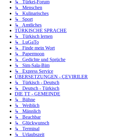
↳ Türkei-Forum
↳ Menschen
↳ Kulinarisches
↳ Sport
↳ Amtliches
TÜRKISCHE SPRACHE
↳ Türkisch lernen
↳ LuGaTo
↳ Finde mein Wort
↳ Papermoon
↳ Gedichte und Sprüche
↳ Sim-Sala-Bim
↳ Express Service
ÜBERSETZUNGEN - ÇEVIRILER
↳ Türkisch - Deutsch
↳ Deutsch - Türkisch
DIE TT - GEMEINDE
↳ Bühne
↳ Weiblich
↳ Männlich
↳ Beachbar
↳ Glückwunsch
↳ Terminal
↳ Urlaubszeit