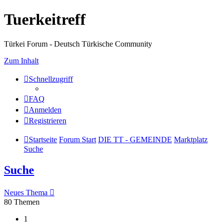
Tuerkeitreff
Türkei Forum - Deutsch Türkische Community
Zum Inhalt
Schnellzugriff
FAQ
Anmelden
Registrieren
Startseite
Forum Start
DIE TT - GEMEINDE
Marktplatz
Suche
Suche
Neues Thema
80 Themen
1