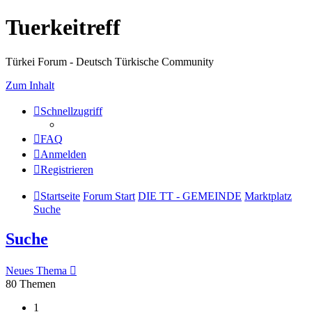
Tuerkeitreff
Türkei Forum - Deutsch Türkische Community
Zum Inhalt
Schnellzugriff
FAQ
Anmelden
Registrieren
Startseite
Forum Start
DIE TT - GEMEINDE
Marktplatz
Suche
Suche
Neues Thema
80 Themen
1