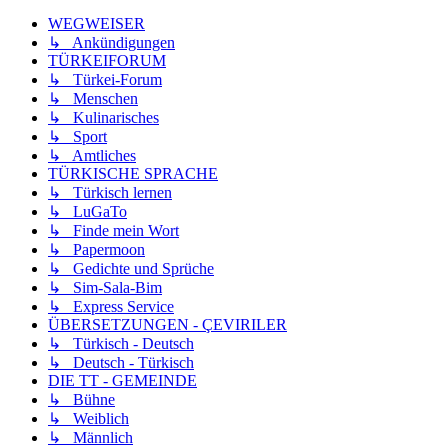
WEGWEISER
↳ Ankündigungen
TÜRKEIFORUM
↳ Türkei-Forum
↳ Menschen
↳ Kulinarisches
↳ Sport
↳ Amtliches
TÜRKISCHE SPRACHE
↳ Türkisch lernen
↳ LuGaTo
↳ Finde mein Wort
↳ Papermoon
↳ Gedichte und Sprüche
↳ Sim-Sala-Bim
↳ Express Service
ÜBERSETZUNGEN - ÇEVIRILER
↳ Türkisch - Deutsch
↳ Deutsch - Türkisch
DIE TT - GEMEINDE
↳ Bühne
↳ Weiblich
↳ Männlich