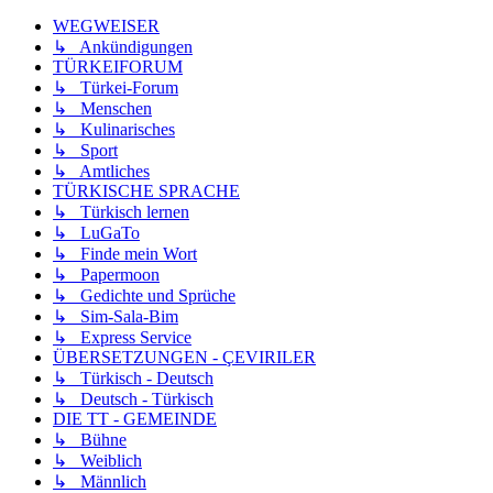
WEGWEISER
↳ Ankündigungen
TÜRKEIFORUM
↳ Türkei-Forum
↳ Menschen
↳ Kulinarisches
↳ Sport
↳ Amtliches
TÜRKISCHE SPRACHE
↳ Türkisch lernen
↳ LuGaTo
↳ Finde mein Wort
↳ Papermoon
↳ Gedichte und Sprüche
↳ Sim-Sala-Bim
↳ Express Service
ÜBERSETZUNGEN - ÇEVIRILER
↳ Türkisch - Deutsch
↳ Deutsch - Türkisch
DIE TT - GEMEINDE
↳ Bühne
↳ Weiblich
↳ Männlich