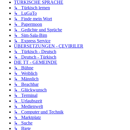
TÜRKISCHE SPRACHE
↳ Türkisch lernen
↳ LuGaTo
↳ Finde mein Wort
↳ Papermoon
↳ Gedichte und Sprüche
↳ Sim-Sala-Bim
↳ Express Service
ÜBERSETZUNGEN - ÇEVIRILER
↳ Türkisch - Deutsch
↳ Deutsch - Türkisch
DIE TT - GEMEINDE
↳ Bühne
↳ Weiblich
↳ Männlich
↳ Beachbar
↳ Glückwunsch
↳ Terminal
↳ Urlaubszeit
↳ Medienwelt
↳ Computer und Technik
↳ Marktplatz
↳ Suche
↳ Biete