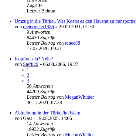
Zugriffe
Letzter Beitrag
Umzug in die Türkei. Was Kostet es den Hausrat zu transportie
von
dietermeier1986
»
20.09.2021, 01:30
9
Antworten
84430
Zugriffe
Letzter Beitrag
von
renee88
17.03.2026, 09:21
Kopftuch Ja? Nein?
von
Steffi20
»
06.08.2006, 19:27
1
2
3
56
Antworten
44209
Zugriffe
Letzter Beitrag
von
MeganWhittier
30.12.2021, 07:28
Abtreibung in der Türkei/im Islam
von
Gast
»
19.08.2005, 14:06
14
Antworten
19932
Zugriffe
Letzter Beitrag
von
MeganWhittier