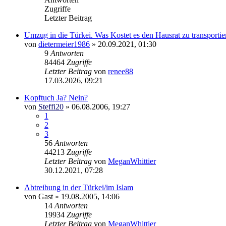
Zugriffe
Letzter Beitrag
Umzug in die Türkei. Was Kostet es den Hausrat zu transportie
von
dietermeier1986
»
20.09.2021, 01:30
9
Antworten
84464
Zugriffe
Letzter Beitrag
von
renee88
17.03.2026, 09:21
Kopftuch Ja? Nein?
von
Steffi20
»
06.08.2006, 19:27
1
2
3
56
Antworten
44213
Zugriffe
Letzter Beitrag
von
MeganWhittier
30.12.2021, 07:28
Abtreibung in der Türkei/im Islam
von
Gast
»
19.08.2005, 14:06
14
Antworten
19934
Zugriffe
Letzter Beitrag
von
MeganWhittier