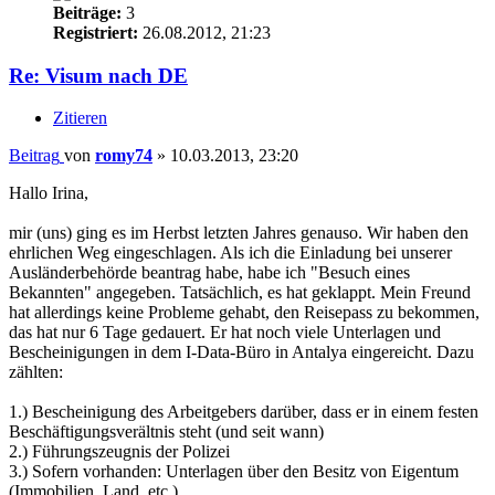
Beiträge:
3
Registriert:
26.08.2012, 21:23
Re: Visum nach DE
Zitieren
Beitrag
von
romy74
»
10.03.2013, 23:20
Hallo Irina,
mir (uns) ging es im Herbst letzten Jahres genauso. Wir haben den
ehrlichen Weg eingeschlagen. Als ich die Einladung bei unserer
Ausländerbehörde beantrag habe, habe ich "Besuch eines
Bekannten" angegeben. Tatsächlich, es hat geklappt. Mein Freund
hat allerdings keine Probleme gehabt, den Reisepass zu bekommen,
das hat nur 6 Tage gedauert. Er hat noch viele Unterlagen und
Bescheinigungen in dem I-Data-Büro in Antalya eingereicht. Dazu
zählten:
1.) Bescheinigung des Arbeitgebers darüber, dass er in einem festen
Beschäftigungsverältnis steht (und seit wann)
2.) Führungszeugnis der Polizei
3.) Sofern vorhanden: Unterlagen über den Besitz von Eigentum
(Immobilien, Land, etc.)