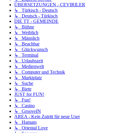
ÜBERSETZUNGEN - ÇEVIRILER
↳ Türkisch - Deutsch
↳ Deutsch - Türkisch
DIE TT - GEMEINDE
↳ Bühne
↳ Weiblich
↳ Männlich
↳ Beachbar
↳ Glückwunsch
↳ Terminal
↳ Urlaubszeit
↳ Medienwelt
↳ Computer und Technik
↳ Marktplatz
↳ Suche
↳ Biete
JUST for FUN!
↳ Fun!
↳ Casino
↳ GrooveIN
AREA - Kein Zutritt für neue User
↳ Hamam
↳ Oriental Love