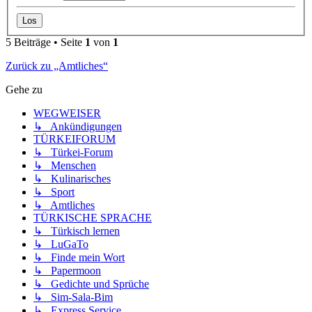
5 Beiträge • Seite
1
von
1
Zurück zu „Amtliches“
Gehe zu
WEGWEISER
↳ Ankündigungen
TÜRKEIFORUM
↳ Türkei-Forum
↳ Menschen
↳ Kulinarisches
↳ Sport
↳ Amtliches
TÜRKISCHE SPRACHE
↳ Türkisch lernen
↳ LuGaTo
↳ Finde mein Wort
↳ Papermoon
↳ Gedichte und Sprüche
↳ Sim-Sala-Bim
↳ Express Service