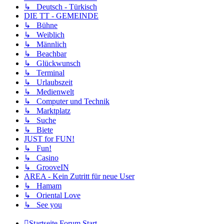
↳ Deutsch - Türkisch
DIE TT - GEMEINDE
↳ Bühne
↳ Weiblich
↳ Männlich
↳ Beachbar
↳ Glückwunsch
↳ Terminal
↳ Urlaubszeit
↳ Medienwelt
↳ Computer und Technik
↳ Marktplatz
↳ Suche
↳ Biete
JUST for FUN!
↳ Fun!
↳ Casino
↳ GrooveIN
AREA - Kein Zutritt für neue User
↳ Hamam
↳ Oriental Love
↳ See you
Startseite
Forum Start