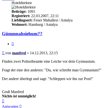
Hoteldirektor
Beiträge:
1091
Registriert:
22.03.2007, 22:11
Lieblingsort:
Fener Mahallesi / Antalya
Wohnort:
Hamburg / Antalya
Gümmnahsiehum??
Zitieren
Beitrag
von
manfred
»
14.12.2013, 22:15
Finden zwei Polizeibeamte eine Leiche vor dem Gymnasium.
Fragt der eine den anderen: "Du, wie schreibt man Gymnasium?"
Der andere überlegt und sagt: "Schleppen wir ihn zur Post!"
Gruß Manfred
Nichts ist unmöglich!
Nach
oben
Antworten