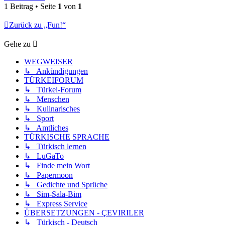
1 Beitrag • Seite
1
von
1
Zurück zu „Fun!“
Gehe zu
WEGWEISER
↳ Ankündigungen
TÜRKEIFORUM
↳ Türkei-Forum
↳ Menschen
↳ Kulinarisches
↳ Sport
↳ Amtliches
TÜRKISCHE SPRACHE
↳ Türkisch lernen
↳ LuGaTo
↳ Finde mein Wort
↳ Papermoon
↳ Gedichte und Sprüche
↳ Sim-Sala-Bim
↳ Express Service
ÜBERSETZUNGEN - ÇEVIRILER
↳ Türkisch - Deutsch