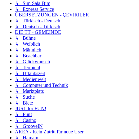
↳ Sim-Sala-Bim
↳ Express Service
ÜBERSETZUNGEN - ÇEVIRILER
↳ Türkisch - Deutsch
↳ Deutsch - Türkisch
DIE TT - GEMEINDE
↳ Bühne
↳ Weiblich
↳ Männlich
↳ Beachbar
↳ Glückwunsch
↳ Terminal
↳ Urlaubszeit
↳ Medienwelt
↳ Computer und Technik
↳ Marktplatz
↳ Suche
↳ Biete
JUST for FUN!
↳ Fun!
↳ Casino
↳ GrooveIN
AREA - Kein Zutritt für neue User
↳ Hamam