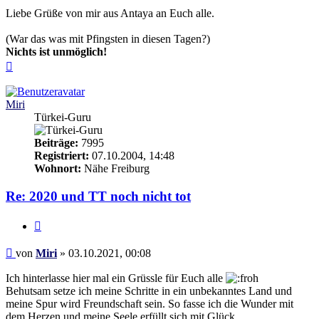
Liebe Grüße von mir aus Antaya an Euch alle.
(War das was mit Pfingsten in diesen Tagen?)
Nichts ist unmöglich!
Nach
oben
Miri
Türkei-Guru
Beiträge:
7995
Registriert:
07.10.2004, 14:48
Wohnort:
Nähe Freiburg
Re: 2020 und TT noch nicht tot
Zitieren
Beitrag
von
Miri
»
03.10.2021, 00:08
Ich hinterlasse hier mal ein Grüssle für Euch alle
Behutsam setze ich meine Schritte in ein unbekanntes Land und
meine Spur wird Freundschaft sein. So fasse ich die Wunder mit
dem Herzen und meine Seele erfüllt sich mit Glück