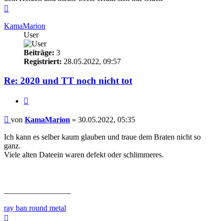
Nach
oben
KamaMarion
User
Beiträge:
3
Registriert:
28.05.2022, 09:57
Re: 2020 und TT noch nicht tot
Zitieren
Beitrag
von
KamaMarion
»
30.05.2022, 05:35
Ich kann es selber kaum glauben und traue dem Braten nicht so
ganz.
Viele alten Dateein waren defekt oder schlimmeres.
_________________
ray ban round metal
Nach