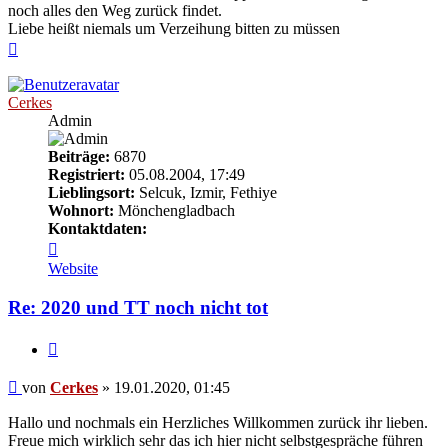
noch alles den Weg zurück findet.
Liebe heißt niemals um Verzeihung bitten zu müssen
Nach
oben
Cerkes
Admin
Beiträge:
6870
Registriert:
05.08.2004, 17:49
Lieblingsort:
Selcuk, Izmir, Fethiye
Wohnort:
Mönchengladbach
Kontaktdaten:
Kontaktdaten
von
Website
Cerkes
Re: 2020 und TT noch nicht tot
Zitieren
Beitrag
von
Cerkes
»
19.01.2020, 01:45
Hallo und nochmals ein Herzliches Willkommen zurück ihr lieben.
Freue mich wirklich sehr das ich hier nicht selbstgespräche führen