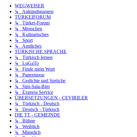
WEGWEISER
↳ Ankündigungen
TÜRKEIFORUM
↳ Türkei-Forum
↳ Menschen
↳ Kulinarisches
↳ Sport
↳ Amtliches
TÜRKISCHE SPRACHE
↳ Türkisch lernen
↳ LuGaTo
↳ Finde mein Wort
↳ Papermoon
↳ Gedichte und Sprüche
↳ Sim-Sala-Bim
↳ Express Service
ÜBERSETZUNGEN - ÇEVIRILER
↳ Türkisch - Deutsch
↳ Deutsch - Türkisch
DIE TT - GEMEINDE
↳ Bühne
↳ Weiblich
↳ Männlich