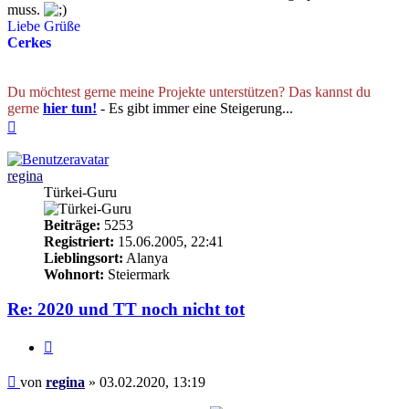
muss.
Liebe Grüße
Cerkes
Du möchtest gerne meine Projekte unterstützen? Das kannst du
gerne
hier tun!
- Es gibt immer eine Steigerung...
Nach
oben
regina
Türkei-Guru
Beiträge:
5253
Registriert:
15.06.2005, 22:41
Lieblingsort:
Alanya
Wohnort:
Steiermark
Re: 2020 und TT noch nicht tot
Zitieren
Beitrag
von
regina
»
03.02.2020, 13:19