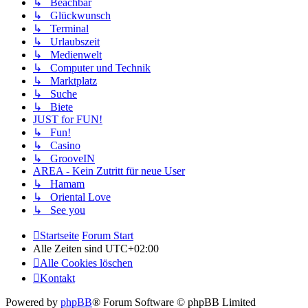
↳ Beachbar
↳ Glückwunsch
↳ Terminal
↳ Urlaubszeit
↳ Medienwelt
↳ Computer und Technik
↳ Marktplatz
↳ Suche
↳ Biete
JUST for FUN!
↳ Fun!
↳ Casino
↳ GrooveIN
AREA - Kein Zutritt für neue User
↳ Hamam
↳ Oriental Love
↳ See you
Startseite
Forum Start
Alle Zeiten sind
UTC+02:00
Alle Cookies löschen
Kontakt
Powered by
phpBB
® Forum Software © phpBB Limited