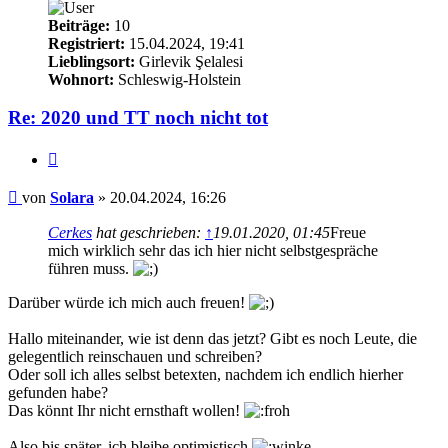
Beiträge:
10
Registriert:
15.04.2024, 19:41
Lieblingsort:
Girlevik Şelalesi
Wohnort:
Schleswig-Holstein
Re: 2020 und TT noch nicht tot
Zitieren
Beitrag
von
Solara
»
20.04.2024, 16:26
Cerkes
hat geschrieben:
↑
19.01.2020, 01:45
Freue
mich wirklich sehr das ich hier nicht selbstgespräche
führen muss.
Darüber würde ich mich auch freuen!
Hallo miteinander, wie ist denn das jetzt? Gibt es noch Leute, die
gelegentlich reinschauen und schreiben?
Oder soll ich alles selbst betexten, nachdem ich endlich hierher
gefunden habe?
Das könnt Ihr nicht ernsthaft wollen!
Also bis später, ich bleibe optimistisch