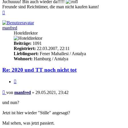
Juchuuuu! Bin auch wieder da!!!!!
Freunde sind Reichtümer, die man nicht kaufen kann!
Nach
oben
manfred
Hoteldirektor
Beiträge:
1091
Registriert:
22.03.2007, 22:11
Lieblingsort:
Fener Mahallesi / Antalya
Wohnort:
Hamburg / Antalya
Re: 2020 und TT noch nicht tot
Zitieren
Beitrag
von
manfred
»
29.05.2021, 23:42
und nun?
Jetzt ist hier wieder "Stille" angesagt?
Mal sehen, was jetzt passiert.