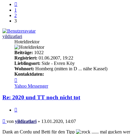
Vorherige
1
2
3
yildizatlari
Hoteldirektor
Beiträge:
1022
Registriert:
01.06.2007, 19:22
Lieblingsort:
Side - Evren Köy
Wohnort:
Homberg (mitten in D ... nähe Kassel)
Kontaktdaten:
Kontaktdaten
von
Yahoo Messenger
yildizatlari
Re: 2020 und TT noch nicht tot
Zitieren
Beitrag
von
yildizatlari
»
13.01.2020, 14:07
Dank an Cordu und Betti für den Tipp
...... mal gucken wer