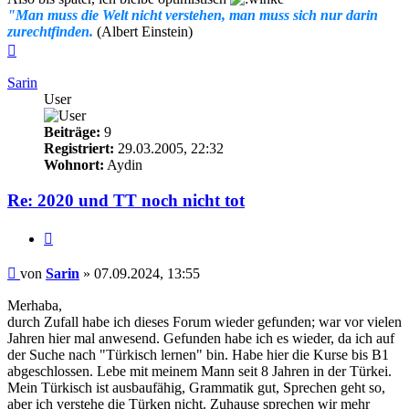
"Man muss die Welt nicht verstehen, man muss sich nur darin
zurechtfinden.
(Albert Einstein)
Nach
oben
Sarin
User
Beiträge:
9
Registriert:
29.03.2005, 22:32
Wohnort:
Aydin
Re: 2020 und TT noch nicht tot
Zitieren
Beitrag
von
Sarin
»
07.09.2024, 13:55
Merhaba,
durch Zufall habe ich dieses Forum wieder gefunden; war vor vielen
Jahren hier mal anwesend. Gefunden habe ich es wieder, da ich auf
der Suche nach "Türkisch lernen" bin. Habe hier die Kurse bis B1
abgeschlossen. Lebe mit meinem Mann seit 8 Jahren in der Türkei.
Mein Türkisch ist ausbaufähig, Grammatik gut, Sprechen geht so,
aber ich verstehe die Türken nicht. Zuhause sprechen wir mehr