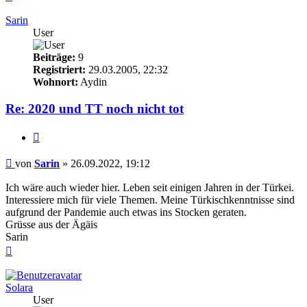
oben
Sarin
User
Beiträge:
9
Registriert:
29.03.2005, 22:32
Wohnort:
Aydin
Re: 2020 und TT noch nicht tot
Zitieren
Beitrag
von
Sarin
»
26.09.2022, 19:12
Ich wäre auch wieder hier. Leben seit einigen Jahren in der Türkei.
Interessiere mich für viele Themen. Meine Türkischkenntnisse sind
aufgrund der Pandemie auch etwas ins Stocken geraten.
Grüsse aus der Ägäis
Sarin
Nach
oben
Solara
User