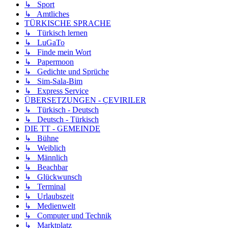
↳ Sport
↳ Amtliches
TÜRKISCHE SPRACHE
↳ Türkisch lernen
↳ LuGaTo
↳ Finde mein Wort
↳ Papermoon
↳ Gedichte und Sprüche
↳ Sim-Sala-Bim
↳ Express Service
ÜBERSETZUNGEN - ÇEVIRILER
↳ Türkisch - Deutsch
↳ Deutsch - Türkisch
DIE TT - GEMEINDE
↳ Bühne
↳ Weiblich
↳ Männlich
↳ Beachbar
↳ Glückwunsch
↳ Terminal
↳ Urlaubszeit
↳ Medienwelt
↳ Computer und Technik
↳ Marktplatz