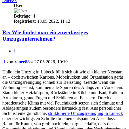
renee88
User
Beiträge:
4
Registriert:
18.05.2022, 11:12
Re: Wie findet man ein zuverlässiges
Umzugsunternehmen?
Zitieren
Beitrag
von
renee88
»
27.05.2026, 10:19
Hallo, ein Umzug in Lübeck fühlt sich oft wie ein kleiner Neustart
an – doch zwischen Kartons, Möbelrücken und Organisation gerät
die Umzugsreinigung schnell zur Belastung. Gerade wenn die
Wohnung leer ist, kommen alle Spuren des Alltags zum Vorschein:
Staub hinter Heizkörpern, Rückstände in Küche und Bad, Kalk an
Armaturen, graue Fugen und Schlieren an Fenstern. Durch das
norddeutsche Klima mit viel Feuchtigkeit setzen sich Schmutz und
Ablagerungen zudem besonders hartnäckig fest. Aus persönlicher
Sicht ist eine gründliche,
strukturierte Umzugsreinigung in Lübeck
einer der wichtigsten Schritte für einen entspannten Abschluss.
Raum für Raum, von grob nach fein, sorgt sie dafür, dass der
Gesamteindruck stimmt und Vermieter:innen oder Nachmieter:innen