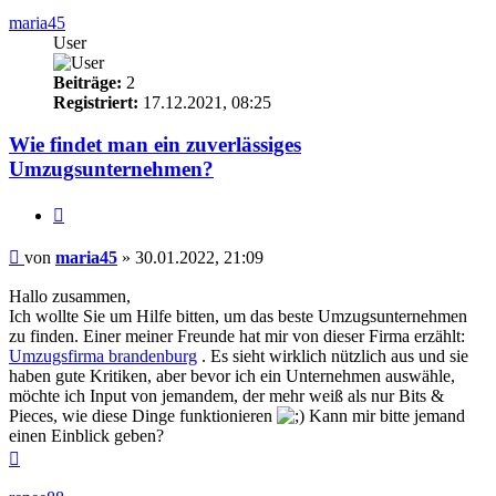
maria45
User
Beiträge:
2
Registriert:
17.12.2021, 08:25
Wie findet man ein zuverlässiges
Umzugsunternehmen?
Zitieren
Beitrag
von
maria45
»
30.01.2022, 21:09
Hallo zusammen,
Ich wollte Sie um Hilfe bitten, um das beste Umzugsunternehmen
zu finden. Einer meiner Freunde hat mir von dieser Firma erzählt:
Umzugsfirma brandenburg
. Es sieht wirklich nützlich aus und sie
haben gute Kritiken, aber bevor ich ein Unternehmen auswähle,
möchte ich Input von jemandem, der mehr weiß als nur Bits &
Pieces, wie diese Dinge funktionieren
Kann mir bitte jemand
einen Einblick geben?
Nach
oben