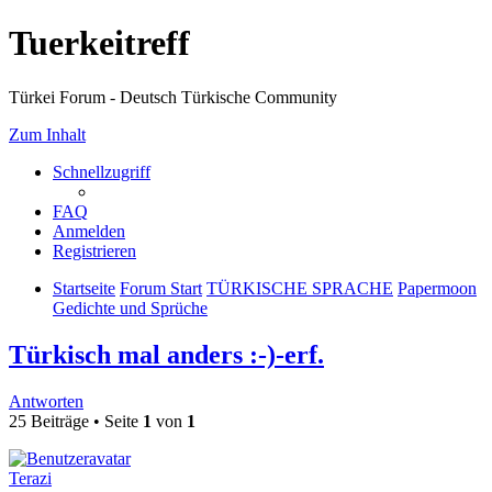
Tuerkeitreff
Türkei Forum - Deutsch Türkische Community
Zum Inhalt
Schnellzugriff
FAQ
Anmelden
Registrieren
Startseite
Forum Start
TÜRKISCHE SPRACHE
Papermoon
Gedichte und Sprüche
Türkisch mal anders :-)-erf.
Antworten
25 Beiträge • Seite
1
von
1
Terazi