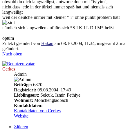
obwohl du dich langweiligst, antworte doch mit "iyiyim",
nicht dass jede in der türkei immer spaß hat und niemals sich
langweiligt
weil der deutche immer mit kleiner "-i" ohne punkt problem hat!
nämlich sich langweilen auf türksich *S I K I L D I M* heißt
öptüm
Zuletzt geändert von
Hakan
am 08.10.2004, 11:34, insgesamt 2-mal
geändert.
Nach oben
Cerkes
Admin
Beiträge:
6870
Registriert:
05.08.2004, 17:49
Lieblingsort:
Selcuk, Izmir, Fethiye
Wohnort:
Mönchengladbach
Kontaktdaten:
Kontaktdaten von Cerkes
Website
Zitieren