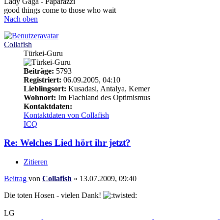
Lady Gaga - Paparazzi
good things come to those who wait
Nach oben
Collafish
Türkei-Guru
Beiträge:
5793
Registriert:
06.09.2005, 04:10
Lieblingsort:
Kusadasi, Antalya, Kemer
Wohnort:
Im Flachland des Optimismus
Kontaktdaten:
Kontaktdaten von Collafish
ICQ
Re: Welches Lied hört ihr jetzt?
Zitieren
Beitrag
von
Collafish
»
13.07.2009, 09:40
Die toten Hosen - vielen Dank!
LG