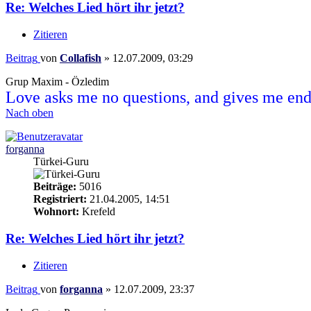
Re: Welches Lied hört ihr jetzt?
Zitieren
Beitrag
von
Collafish
»
12.07.2009, 03:29
Grup Maxim - Özledim
Love asks me no questions, and gives me end
Nach oben
forganna
Türkei-Guru
Beiträge:
5016
Registriert:
21.04.2005, 14:51
Wohnort:
Krefeld
Re: Welches Lied hört ihr jetzt?
Zitieren
Beitrag
von
forganna
»
12.07.2009, 23:37