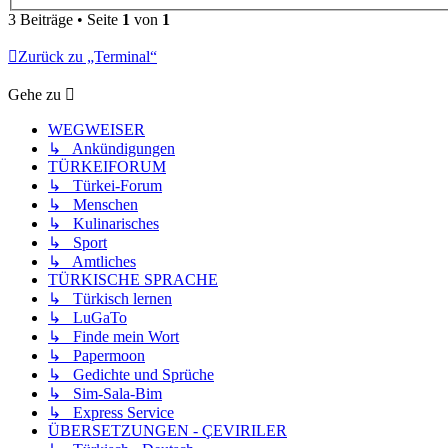
3 Beiträge • Seite
1
von
1
Zurück zu „Terminal“
Gehe zu
WEGWEISER
↳ Ankündigungen
TÜRKEIFORUM
↳ Türkei-Forum
↳ Menschen
↳ Kulinarisches
↳ Sport
↳ Amtliches
TÜRKISCHE SPRACHE
↳ Türkisch lernen
↳ LuGaTo
↳ Finde mein Wort
↳ Papermoon
↳ Gedichte und Sprüche
↳ Sim-Sala-Bim
↳ Express Service
ÜBERSETZUNGEN - ÇEVIRILER