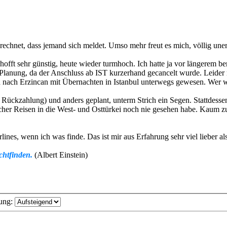
erechnet, dass jemand sich meldet. Umso mehr freut es mich, völlig uner
fft sehr günstig, heute wieder turmhoch. Ich hatte ja vor längerem ber
lanung, da der Anschluss ab IST kurzerhand gecancelt wurde. Leider ni
n nach Erzincan mit Übernachten in Istanbul unterwegs gewesen. Wer w
r Rückzahlung) und anders geplant, unterm Strich ein Segen. Stattdessen 
icher Reisen in die West- und Osttürkei noch nie gesehen habe. Kaum zu 
lines, wenn ich was finde. Das ist mir aus Erfahrung sehr viel lieber
chtfinden.
(Albert Einstein)
ung: