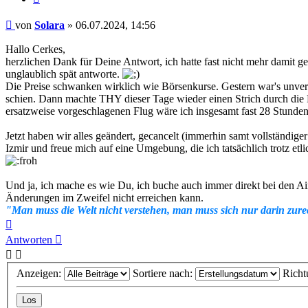
Beitrag
von
Solara
»
06.07.2024, 14:56
Hallo Cerkes,
herzlichen Dank für Deine Antwort, ich hatte fast nicht mehr damit g
unglaublich spät antworte.
Die Preise schwanken wirklich wie Börsenkurse. Gestern war's unverho
schien. Dann machte THY dieser Tage wieder einen Strich durch die P
ersatzweise vorgeschlagenen Flug wäre ich insgesamt fast 28 Stunde
Jetzt haben wir alles geändert, gecancelt (immerhin samt vollständige
Izmir und freue mich auf eine Umgebung, die ich tatsächlich trotz etl
Und ja, ich mache es wie Du, ich buche auch immer direkt bei den Air
Änderungen im Zweifel nicht erreichen kann.
"Man muss die Welt nicht verstehen, man muss sich nur darin zure
Nach
oben
Antworten
Anzeigen:
Sortiere nach:
Richt