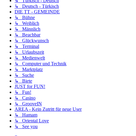
↳ Türkisch - Deutsch
↳ Deutsch - Türkisch
DIE TT - GEMEINDE
↳ Bühne
↳ Weiblich
↳ Männlich
↳ Beachbar
↳ Glückwunsch
↳ Terminal
↳ Urlaubszeit
↳ Medienwelt
↳ Computer und Technik
↳ Marktplatz
↳ Suche
↳ Biete
JUST for FUN!
↳ Fun!
↳ Casino
↳ GrooveIN
AREA - Kein Zutritt für neue User
↳ Hamam
↳ Oriental Love
↳ See you