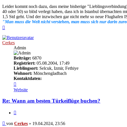
Leider kommt noch dazu, dass meine bisherige "Lieblingsverbindung"
40 oder 50) so blöd verlegt haben, dass ich in Istanbul übernachten m
1,5 Std geht. Und der inzwischen gar nicht mehr so neue Flughafen IST
"Man muss die Welt nicht verstehen, man muss sich nur darin zure
Nach
oben
Cerkes
Admin
Beiträge:
6870
Registriert:
05.08.2004, 17:49
Lieblingsort:
Selcuk, Izmir, Fethiye
Wohnort:
Mönchengladbach
Kontaktdaten:
Kontaktdaten
von
Website
Cerkes
Re: Wann am besten Türkeiflüge buchen?
Zitieren
Beitrag
von
Cerkes
»
19.04.2024, 23:56