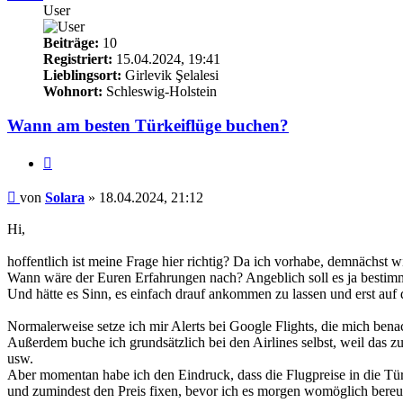
User
Beiträge:
10
Registriert:
15.04.2024, 19:41
Lieblingsort:
Girlevik Şelalesi
Wohnort:
Schleswig-Holstein
Wann am besten Türkeiflüge buchen?
Zitieren
Beitrag
von
Solara
»
18.04.2024, 21:12
Hi,
hoffentlich ist meine Frage hier richtig? Da ich vorhabe, demnächst
Wann wäre der Euren Erfahrungen nach? Angeblich soll es ja bestimm
Und hätte es Sinn, es einfach drauf ankommen zu lassen und erst auf
Normalerweise setze ich mir Alerts bei Google Flights, die mich benac
Außerdem buche ich grundsätzlich bei den Airlines selbst, weil das
usw.
Aber momentan habe ich den Eindruck, dass die Flugpreise in die Türk
und zumindest den Preis fixen, bevor ich es morgen womöglich bereu